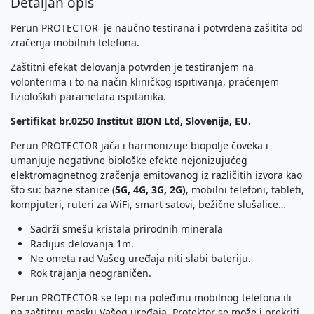
Detaljan opis
Perun PROTECTOR je naučno testirana i potvrđena zašitita od
zračenja mobilnih telefona.
Zaštitni efekat delovanja potvrđen je testiranjem na
volonterima i to na način kliničkog ispitivanja, praćenjem
fizioloških parametara ispitanika.
Sertifikat br.0250 Institut BION Ltd, Slovenija, EU.
Perun PROTECTOR jača i harmonizuje biopolje čoveka i
umanjuje negativne biološke efekte nejonizujućeg
elektromagnetnog zračenja emitovanog iz različitih izvora kao
što su: bazne stanice (
5G, 4G, 3G, 2G)
, mobilni telefoni, tableti,
kompjuteri, ruteri za WiFi, smart satovi, bežične slušalice…
Sadrži smešu kristala prirodnih minerala
Radijus delovanja 1m.
Ne ometa rad Vašeg uređaja niti slabi bateriju.
Rok trajanja neograničen.
Perun PROTECTOR se lepi na poleđinu mobilnog telefona ili
na zaštitnu masku Vašeg uređaja. Protektor se može i prekriti