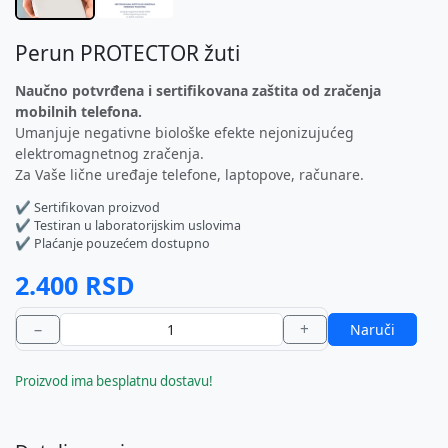
Perun PROTECTOR žuti
Naučno potvrđena i sertifikovana zaštita od zračenja
mobilnih telefona.
Umanjuje negativne biološke efekte nejonizujućeg
elektromagnetnog zračenja.
Za Vaše lične uređaje telefone, laptopove, računare.
✔ Sertifikovan proizvod
✔ Testiran u laboratorijskim uslovima
✔ Plaćanje pouzećem dostupno
2.400 RSD
−
+
Naruči
Proizvod ima besplatnu dostavu!