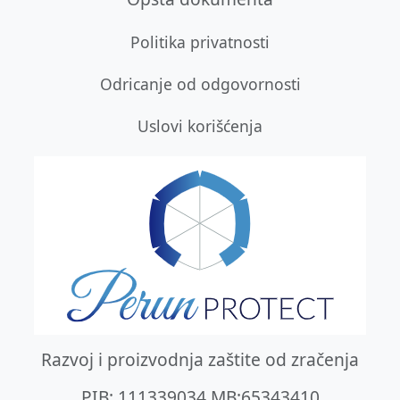
Politika privatnosti
Odricanje od odgovornosti
Uslovi korišćenja
Razvoj i proizvodnja zaštite od zračenja
PIB: 111339034 MB:65343410