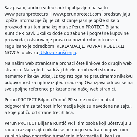
Sav pisani, audio i video sadržaj objavljen na sajtu
www.perunprotect.rs i www.perunprotect.com predstavljaju
opšte informacije čiji je cilj sticanje jasnije opšte slike o
proizvodima i temama kojima se Perun PROTECT Biljana
Runtić PR bavi. Ukoliko dođe do zabune i pogrešne kupovine
proizvoda, ostvarivanje prava na povrat robe i/ili novca
regulisano je odredbom REKLAMACIJE, POVRAT ROBE I/ILI
NOVCA u okviru
Uslova korišćenja
.
Na našim web stranicama pronaći ćete linkove do drugih web
stranica. Na izgled i sadržaj tih eksternih web stranica
nemamo nikakav uticaj. Iz tog razloga ne preuzimamo nikakvu
odgovornost za njihov izgled i sadržaj. Ova izjava odnosi se na
sve spoljne reference prikazane na našoj web stranici.
Perun PROTECT Biljana Runtić PR se ne može smatrati
odgovornim za tačnost informacija koje su navedene na sajtu,
a koje potiču od strane trećih lica.
Perun PROTECT Biljana Runtić PR i tim osoba koji učestvuju u
radu i razvoju sajta nikako se ne mogu smatrati odgovornim
za bilo kakvo pogrešno tumačenje informacija ili kao i za