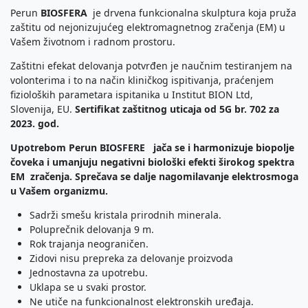
Perun
BIOSFERA
je drvena funkcionalna skulptura koja pruža
zaštitu od nejonizujućeg elektromagnetnog zračenja (EM) u
Vašem životnom i radnom prostoru.
Zaštitni efekat delovanja potvrđen je naučnim testiranjem na
volonterima i to na način kliničkog ispitivanja, praćenjem
fizioloških parametara ispitanika u Institut BION Ltd,
Slovenija, EU.
Sertifikat zaštitnog uticaja od 5G br. 702 za
2023. god.
Upotrebom Perun BIOSFERE jača se i harmonizuje biopolje
čoveka i umanjuju negativni biološki efekti širokog spektra
EM zračenja.
Sprečava
se dalje
nagomilavanje elektrosmoga
u Vašem organizmu.
Sadrži smešu kristala prirodnih minerala.
Poluprečnik delovanja 9 m.
Rok trajanja neograničen.
Zidovi nisu prepreka za delovanje proizvoda
Jednostavna za upotrebu.
Uklapa se u svaki prostor.
Ne utiče na funkcionalnost elektronskih uređaja.