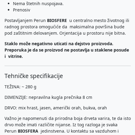
Nema štetnih nuspojava.
Prenosiv
Postavljanjem Perun
BIOSFERE
u centralno mesto životnog ili
radnog prostora omogućiće da maksimalna površina bude
pod zaštitnim delovanjem. Orjentacija u prostoru nije bitna.
Staklo može negativno uticati na dejstvo proizvoda.
Preporuka je da se proizvod ne postavlja u staklene posude
i vitrine.
Tehničke specifikacije
TEŽINA: ~ 280 g
DIMENZIJE: nepravilna kugla prečnika 8 cm
DRVO: mix hrast, jasen, američki orah, bukva, orah
Važno je napomenuti da prirodna boja drveta varira, te da isto
drvo može imati različite nijanse. Iz tog razloga je svaka
Perun
BIOSFERA
jedinstvena. U kontaktu sa vazduhom i