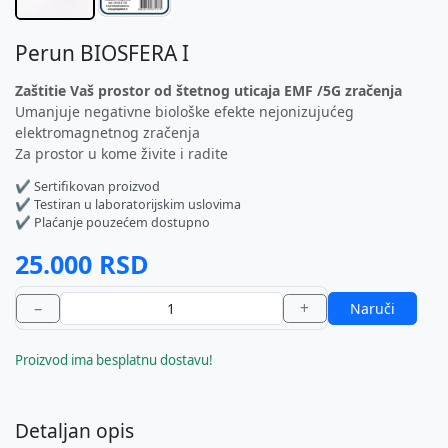
Perun BIOSFERA I
Zaštitie Vaš prostor od štetnog uticaja EMF /5G zračenja
Umanjuje negativne biološke efekte nejonizujućeg
elektromagnetnog zračenja
Za prostor u kome živite i radite
✔ Sertifikovan proizvod
✔ Testiran u laboratorijskim uslovima
✔ Plaćanje pouzećem dostupno
25.000 RSD
−
+
Naruči
Proizvod ima besplatnu dostavu!
Detaljan opis