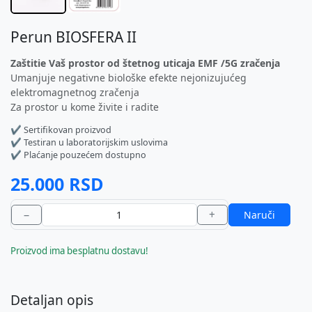
Perun BIOSFERA II
Zaštitie Vaš prostor od štetnog uticaja EMF /5G zračenja
Umanjuje negativne biološke efekte nejonizujućeg
elektromagnetnog zračenja
Za prostor u kome živite i radite
✔ Sertifikovan proizvod
✔ Testiran u laboratorijskim uslovima
✔ Plaćanje pouzećem dostupno
25.000 RSD
−
+
Naruči
Proizvod ima besplatnu dostavu!
Detaljan opis