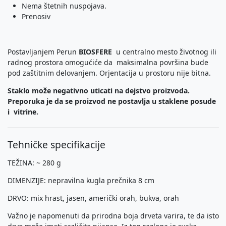
Nema štetnih nuspojava.
Prenosiv
Postavljanjem Perun
BIOSFERE
u centralno mesto životnog ili
radnog prostora omogućiće da maksimalna površina bude
pod zaštitnim delovanjem. Orjentacija u prostoru nije bitna.
Staklo može negativno uticati na dejstvo proizvoda.
Preporuka je da se proizvod ne postavlja u staklene posude
i vitrine.
Tehničke specifikacije
TEŽINA: ~ 280 g
DIMENZIJE: nepravilna kugla prečnika 8 cm
DRVO: mix hrast, jasen, američki orah, bukva, orah
Važno je napomenuti da prirodna boja drveta varira, te da isto