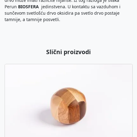
drvo može imati različite nijanse. Iz tog razloga je svaka
Perun
BIOSFERA
jedinstvena. U kontaktu sa vazduhom i
sunčevom svetlošću drvo oksidira pa svetlo drvo postaje
tamnije, a tamnije posvetli.
Slični proizvodi