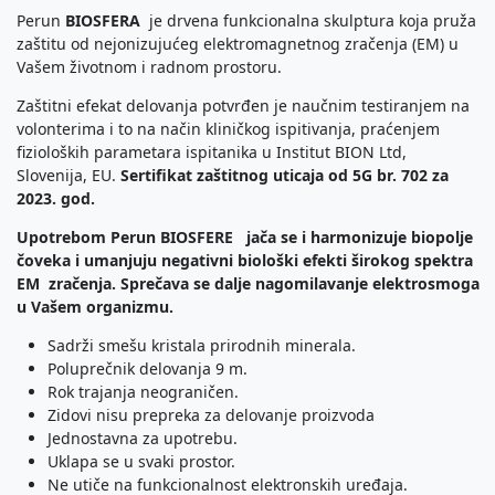
Perun
BIOSFERA
je drvena funkcionalna skulptura koja pruža
zaštitu od nejonizujućeg elektromagnetnog zračenja (EM) u
Vašem životnom i radnom prostoru.
Zaštitni efekat delovanja potvrđen je naučnim testiranjem na
volonterima i to na način kliničkog ispitivanja, praćenjem
fizioloških parametara ispitanika u Institut BION Ltd,
Slovenija, EU.
Sertifikat zaštitnog uticaja od 5G br. 702 za
2023. god.
Upotrebom Perun BIOSFERE jača se i harmonizuje biopolje
čoveka i umanjuju negativni biološki efekti širokog spektra
EM zračenja.
Sprečava
se dalje
nagomilavanje elektrosmoga
u Vašem organizmu.
Sadrži smešu kristala prirodnih minerala.
Poluprečnik delovanja 9 m.
Rok trajanja neograničen.
Zidovi nisu prepreka za delovanje proizvoda
Jednostavna za upotrebu.
Uklapa se u svaki prostor.
Ne utiče na funkcionalnost elektronskih uređaja.